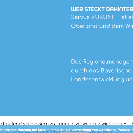
WER STECKT DAHINTER
Servus ZUKUNFT ist ein
Oberland und dem Wir
Das Regionalmanageme
durch das Bayerische 
Landesentwicklung un
ortlaufend verbessern zu können, verwenden wir Cookies. 
die weitere Nutzung der Seite stimmst du der Verwendung von Cookies zu.
Weitere I
 Cookies zu. Weitere Infos entnehmen Sie unserer
Datens