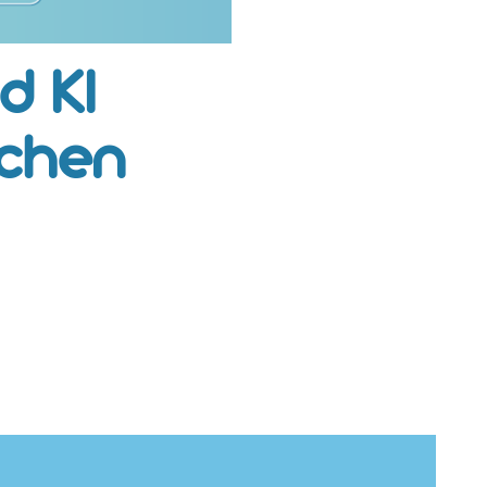
d KI
nchen