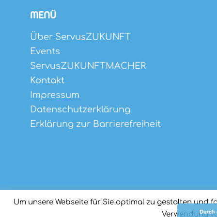
MENÜ
Über ServusZUKUNFT
Events
ServusZUKUNFTMACHER
Kontakt
Impressum
Datenschutzerklärung
Erklärung zur Barrierefreiheit
Um unsere Webseite für Sie optimal zu gestalten und f
Durch 
Verwendung von