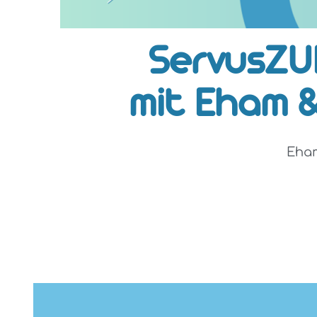
ServusZU
mit Eham 
Eham