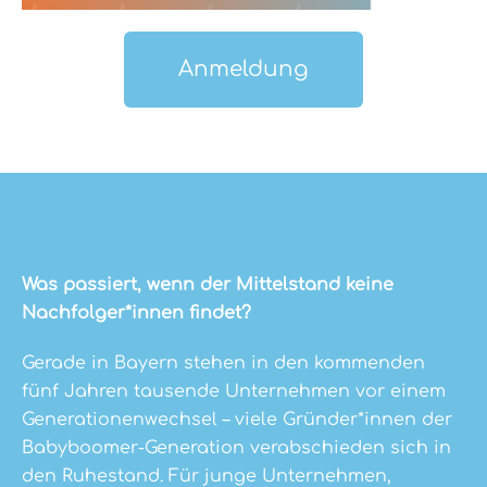
Anmeldung
Was passiert, wenn der Mittelstand keine
Nachfolger*innen findet?
Gerade in Bayern stehen in den kommenden
fünf Jahren tausende Unternehmen vor einem
Generationenwechsel – viele Gründer*innen der
Babyboomer-Generation verabschieden sich in
den Ruhestand. Für junge Unternehmen,